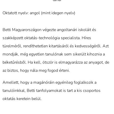
Oktatott nyelv: angol (mint idegen nyelv)
Betti Magyarországon végezte angoltanári iskoláit és
szakképzett oktatás-technológia specialista. Híres
türelméről, rendíthetetlen kitartásáról és kedvességéről. Azt
mondják, még egyetlen tanulónak sem sikerült kihoznia a
béketűrésből. Ha kell, ötször is elmagyarázza az anyagot, de
az biztos, hogy nála meg fogod érteni.
Amellett, hogy a magánóráin egyénileg foglalkozik a
tanulóinkkal, Betti tanfolyamokat is tart a kis csoportos
oktatás keretein belül.