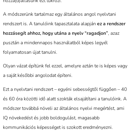
hozzá(d)állásunk ezt tükrözi.
A módszerünk tartalmaz egy általános angol nyelvtani
rendszert is. A tanulóink tapasztalata alapján
ez a rendszer
hozzásegít ahhoz, hogy utána a nyelv “ragadjon”
, azaz
pusztán a mindennapos használatból képes legyél
folyamatosan újat tanulni.
Olyan vázat építünk fel ezzel, amelyre aztán te is képes vagy
a saját későbbi angolodat építeni.
Ezt a nyelvtani rendszert – egyéni sebességtől függően – 40
és 60 óra közötti idő alatt szokták elsajátítani a tanulóink. A
módszer továbbá növeli az általános nyelvi megértést, ami
IQ növekedést és jobb boldogulást, magasabb
kommunikációs képességet is szokott eredményezni.