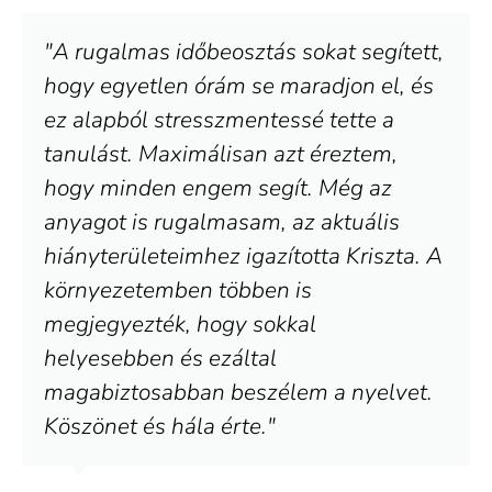
"A rugalmas időbeosztás sokat segített,
hogy egyetlen órám se maradjon el, és
ez alapból stresszmentessé tette a
tanulást. Maximálisan azt éreztem,
hogy minden engem segít. Még az
anyagot is rugalmasam, az aktuális
hiányterületeimhez igazította Kriszta. A
környezetemben többen is
megjegyezték, hogy sokkal
helyesebben és ezáltal
magabiztosabban beszélem a nyelvet.
Köszönet és hála érte."​