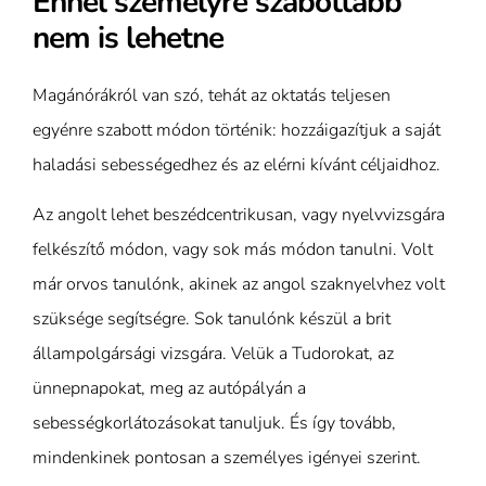
Ennél személyre szabottabb
nem is lehetne
Magánórákról van szó, tehát az oktatás teljesen
egyénre szabott módon történik: hozzáigazítjuk a saját
haladási sebességedhez és az elérni kívánt céljaidhoz.
Az angolt lehet beszédcentrikusan, vagy nyelvvizsgára
felkészítő módon, vagy sok más módon tanulni. Volt
már orvos tanulónk, akinek az angol szaknyelvhez volt
szüksége segítségre. Sok tanulónk készül a brit
állampolgársági vizsgára. Velük a Tudorokat, az
ünnepnapokat, meg az autópályán a
sebességkorlátozásokat tanuljuk. És így tovább,
mindenkinek pontosan a személyes igényei szerint.