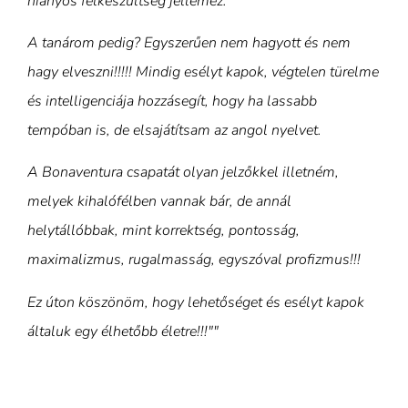
hiányos felkészültség jellemez.
A tanárom pedig? Egyszerűen nem hagyott és nem
hagy elveszni!!!!! Mindig esélyt kapok, végtelen türelme
és intelligenciája hozzásegít, hogy ha lassabb
tempóban is, de elsajátítsam az angol nyelvet.
A Bonaventura csapatát olyan jelzőkkel illetném,
melyek kihalófélben vannak bár, de annál
helytállóbbak, mint korrektség, pontosság,
maximalizmus, rugalmasság, egyszóval profizmus!!!
Ez úton köszönöm, hogy lehetőséget és esélyt kapok
általuk egy élhetőbb életre!!!""