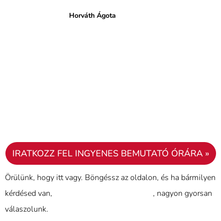
Horváth Ágota
IRATKOZZ FEL INGYENES BEMUTATÓ ÓRÁRA »
Örülünk, hogy itt vagy. Böngéssz az oldalon, és ha bármilyen
kérdésed van,
használd a kapcsolat űrlapot
, nagyon gyorsan
válaszolunk.