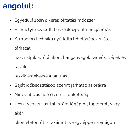
angolul:
Egyedülállóan sikeres oktatási módszer
Személyre szabott, beszédközpontú magánórák
A modern technika nyújtotta lehetőségek széles
tárházát
használjuk az óráinkon: hanganyagok, videók, képek és
rajzok
teszik érdekessé a tanulást
Saját időbeosztásod szerint járhatsz az órákra
Nincs utazási idő és nincs útiköltség
Részt vehetsz asztali számítógépről, laptopról, vagy
akár
okostelefonról is, akárhol is vagy éppen a világon