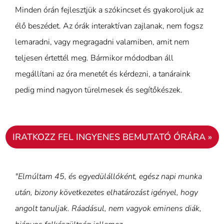
Minden órán fejlesztjük a szókincset és gyakoroljuk az
élő beszédet. Az órák interaktívan zajlanak, nem fogsz
lemaradni, vagy megragadni valamiben, amit nem
teljesen értettél meg. Bármikor módodban áll
megállítani az óra menetét és kérdezni, a tanáraink
pedig mind nagyon türelmesek és segítőkészek.
IRATKOZZ FEL INGYENES BEMUTATÓ ÓRÁRA »
"Elmúltam 45, és egyedülállóként, egész napi munka
után, bizony következetes elhatározást igényel, hogy
angolt tanuljak. Ráadásul, nem vagyok eminens diák,