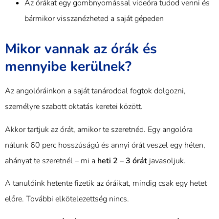
Az órákat egy gombnyomással videóra tudod venni és
bármikor visszanézheted a saját gépeden
Mikor vannak az órák és
mennyibe kerülnek?
Az angolóráinkon a saját tanároddal fogtok dolgozni,
személyre szabott oktatás keretei között.
Akkor tartjuk az órát, amikor te szeretnéd. Egy angolóra
nálunk 60 perc hosszúságú és annyi órát veszel egy héten,
ahányat te szeretnél – mi a
heti 2 – 3 órát
javasoljuk.
A tanulóink hetente fizetik az óráikat, mindig csak egy hetet
előre. További elkötelezettség nincs.