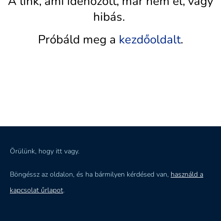
A link, ami idehozott, már nem él, vagy
hibás.
Próbáld meg a
kezdőoldalt
.
Örülünk, hogy itt vagy.
Böngéssz az oldalon, és ha bármilyen kérdésed van,
használd a
kapcsolat űrlapot
.