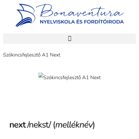
Szókincsfejlesztő A1 Next
next
/nekst/ (
melléknév
)