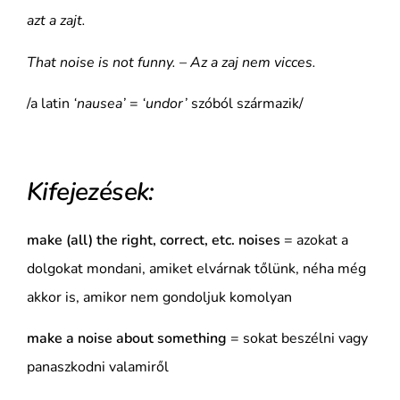
azt a zajt.
That noise is not funny. – Az a zaj nem vicces.
/a latin
‘nausea’
=
‘undor’
szóból származik/
Kifejezések:
make (all) the right, correct, etc. noises
= azokat a
dolgokat mondani, amiket elvárnak tőlünk, néha még
akkor is, amikor nem gondoljuk komolyan
make a noise about something
= sokat beszélni vagy
panaszkodni valamiről