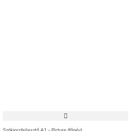
Szókincsfejlesztő A1 – Picture (főnév)