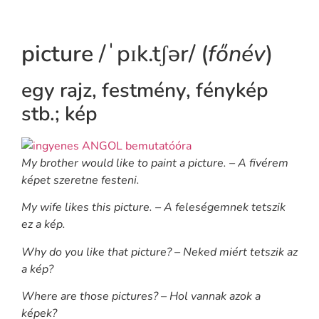
picture
/ˈpɪk.tʃər/ (
főnév
)
egy rajz, festmény, fénykép
stb.; kép
My brother would like to paint a picture. – A fivérem
képet szeretne festeni.
My wife likes this picture. – A feleségemnek tetszik
ez a kép.
Why do you like that picture? – Neked miért tetszik az
a kép?
Where are those pictures? – Hol vannak azok a
képek?