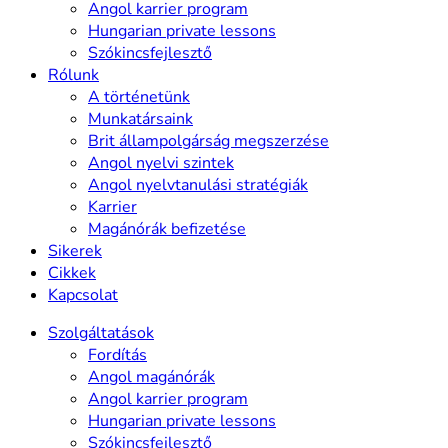
Angol karrier program
Hungarian private lessons
Szókincsfejlesztő
Rólunk
A történetünk
Munkatársaink
Brit állampolgárság megszerzése
Angol nyelvi szintek
Angol nyelvtanulási stratégiák
Karrier
Magánórák befizetése
Sikerek
Cikkek
Kapcsolat
Szolgáltatások
Fordítás
Angol magánórák
Angol karrier program
Hungarian private lessons
Szókincsfejlesztő