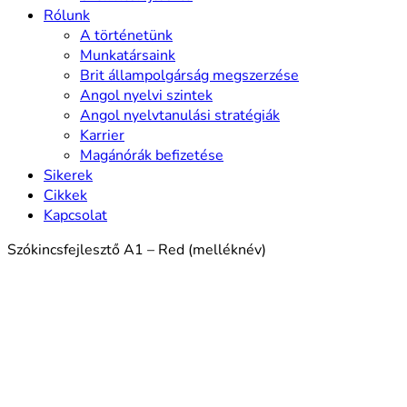
Rólunk
A történetünk
Munkatársaink
Brit állampolgárság megszerzése
Angol nyelvi szintek
Angol nyelvtanulási stratégiák
Karrier
Magánórák befizetése
Sikerek
Cikkek
Kapcsolat
Szókincsfejlesztő A1 – Red (melléknév)