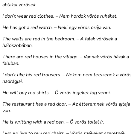
ablakai vörösek.
I don’t wear red clothes. – Nem hordok vörös ruhákat.
He has got a red watch. – Neki egy vörös órája van.
The walls are red in the bedroom. – A falak vörösek a
hálószobában.
There are red houses in the village. – Vannak vörös házak a
faluban.
I don’t like his red trousers. – Nekem nem tetszenek a vörös
nadrágjai.
He will buy red shirts. – Ő vörös ingeket fog venni.
The restaurant has a red door. – Az étteremnek vörös ajtaja
van.
He is writting with a red pen. – Ő vörös tollal ír.
I would like to buy red chairs. – Vörös székeket szeretnék