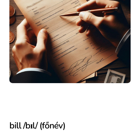
bill /bɪl/ (főnév)