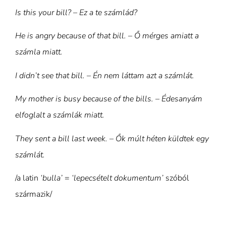
Is this your bill? – Ez a te számlád?
He is angry because of that bill. – Ő mérges amiatt a
számla miatt.
I didn’t see that bill. – Én nem láttam azt a számlát.
My mother is busy because of the bills. – Édesanyám
elfoglalt a számlák miatt.
They sent a bill last week. – Ők múlt héten küldtek egy
számlát.
/a latin
‘bulla’
=
‘lepecsételt dokumentum’
szóból
származik/