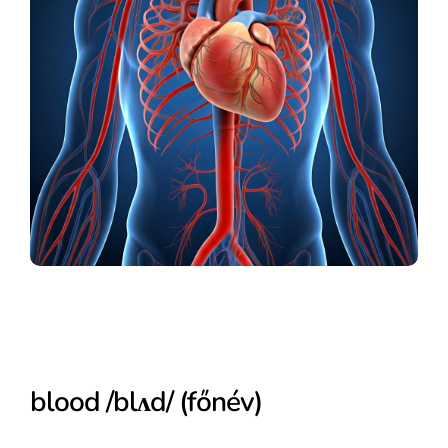
blood /blʌd/ (főnév)