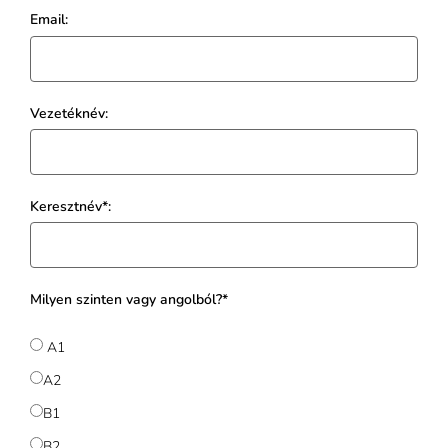
Email:
Vezetéknév:
Keresztnév*:
Milyen szinten vagy angolból?*
A1
A2
B1
B2