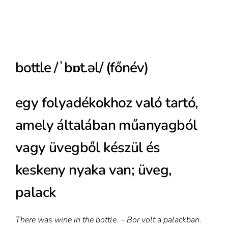
bottle /ˈbɒt.əl/ (főnév)
egy folyadékokhoz való tartó,
amely általában műanyagból
vagy üvegből készül és
keskeny nyaka van; üveg,
palack
There was wine in the bottle. – Bor volt a palackban.