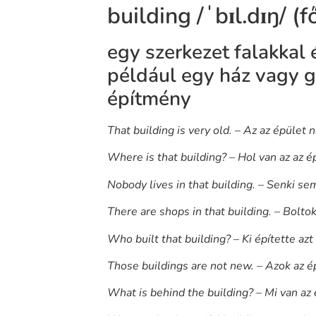
building /ˈbɪl.dɪŋ/ (
egy szerkezet falakkal 
például egy ház vagy g
építmény
That building is very old. – Az az épület 
Where is that building? – Hol van az az é
Nobody lives in that building. – Senki se
There are shops in that building. – Bolt
Who built that building? – Ki építette azt
Those buildings are not new. – Azok az é
What is behind the building? – Mi van az