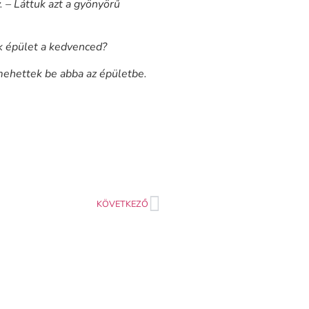
. – Láttuk azt a gyönyörű
ik épület a kedvenced?
mehettek be abba az épületbe.
KÖVETKEZŐ