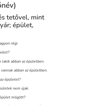
főnév)
és tetővel, mint
yár; épület,
nagyon régi.
pület?
m lakik abban az épületben.
ok vannak abban az épületben.
 az épületet?
pületek nem újak.
 épület mögött?