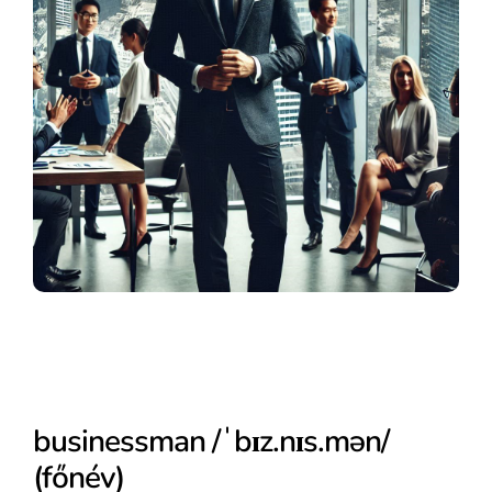
businessman /ˈbɪz.nɪs.mən/
(főnév)