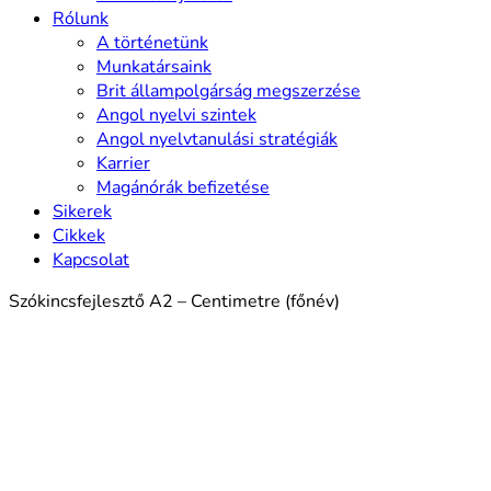
Rólunk
A történetünk
Munkatársaink
Brit állampolgárság megszerzése
Angol nyelvi szintek
Angol nyelvtanulási stratégiák
Karrier
Magánórák befizetése
Sikerek
Cikkek
Kapcsolat
Szókincsfejlesztő A2 – Centimetre (főnév)