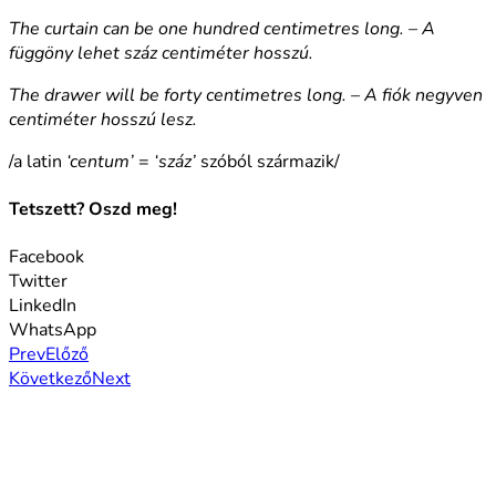
The curtain can be one hundred centimetres long. – A
függöny lehet száz centiméter hosszú.
The drawer will be forty centimetres long. – A fiók negyven
centiméter hosszú lesz.
/a latin
‘centum’
=
‘száz’
szóból származik/
Tetszett? Oszd meg!
Facebook
Twitter
LinkedIn
WhatsApp
Prev
Előző
Következő
Next