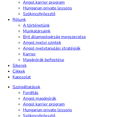
Angol karrier program
Hungarian private lessons
Szókincsfejlesztő
Rólunk
A történetünk
Munkatársaink
Brit állampolgárság megszerzése
Angol nyelvi szintek
Angol nyelvtanulási stratégiák
Karrier
Magánórák befizetése
Sikerek
Cikkek
Kapcsolat
Szolgáltatások
Fordítás
Angol magánórák
Angol karrier program
Hungarian private lessons
Szókincsfejlesztő