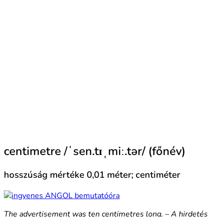
centimetre /ˈsen.tɪˌmiː.tər/ (főnév)
hosszúság mértéke 0,01 méter; centiméter
The advertisement was ten centimetres long. – A hirdetés