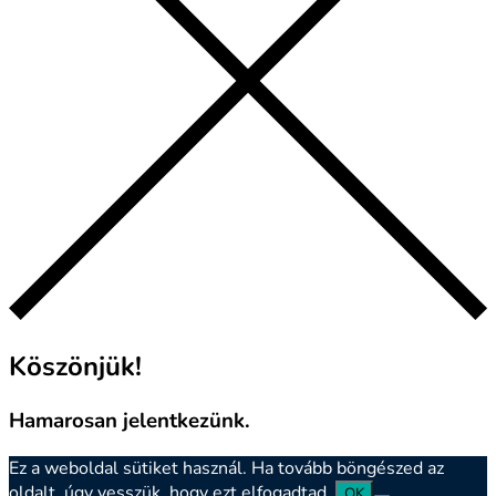
Köszönjük!
Hamarosan jelentkezünk.
Ez a weboldal sütiket használ. Ha tovább böngészed az
oldalt, úgy vesszük, hogy ezt elfogadtad.
OK