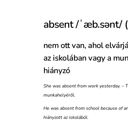
absent /ˈæb.sənt/ (
nem ott van, ahol elvárj
az iskolában vagy a mu
hiányzó
She was absent from work yesterday. – T
munkahelyéről.
He was absent from school because of an
hiányzott az iskolából.