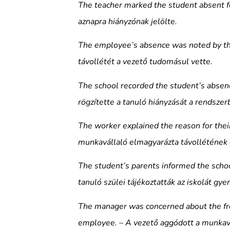
The teacher marked the student absent for
aznapra hiányzónak jelölte.
The employee’s absence was noted by th
távollétét a vezető tudomásul vette.
The school recorded the student’s absenc
rögzítette a tanuló hiányzását a rendszer
The worker explained the reason for thei
munkavállaló elmagyarázta távollétének 
The student’s parents informed the school
tanuló szülei tájékoztatták az iskolát gy
The manager was concerned about the fr
employee. – A vezető aggódott a munkavál