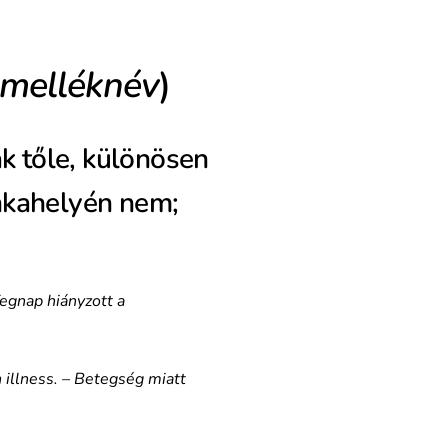
melléknév
)
ák tőle, különösen
nkahelyén nem;
egnap hiányzott a
 illness. – Betegség miatt