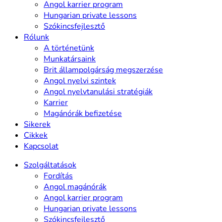
Angol karrier program
Hungarian private lessons
Szókincsfejlesztő
Rólunk
A történetünk
Munkatársaink
Brit állampolgárság megszerzése
Angol nyelvi szintek
Angol nyelvtanulási stratégiák
Karrier
Magánórák befizetése
Sikerek
Cikkek
Kapcsolat
Szolgáltatások
Fordítás
Angol magánórák
Angol karrier program
Hungarian private lessons
Szókincsfejlesztő