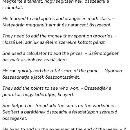
Megkérte a tanárát, hogy segítsen neki összeadni a
számokat.
He learned to add apples and oranges in math class. –
Matekórán megtanult almát és narancsot összeadni.
They need to add the money they spent on groceries. –
Hozzá kell adniuk az élelmiszerekre költött pénzt.
She used a calculator to add the prices. – Számológépet
használt az árak összeadásához.
He can quickly add the total score of the game. – Gyorsan
összeadhatja a játék összpontszámát.
They add the points to see who won. – Összeadják a
pontokat, hogy kiderüljön, ki nyert.
She helped her friend add the sums on the worksheet. –
Segített a barátjának összeadni a feladatlapon szereplő
összegeket.
He likes to add up the expenses at the end of the week. – A