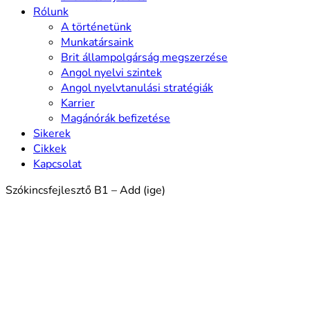
Rólunk
A történetünk
Munkatársaink
Brit állampolgárság megszerzése
Angol nyelvi szintek
Angol nyelvtanulási stratégiák
Karrier
Magánórák befizetése
Sikerek
Cikkek
Kapcsolat
Szókincsfejlesztő B1 – Add (ige)