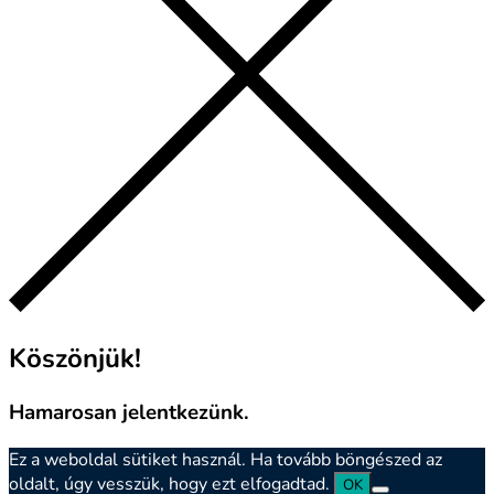
Köszönjük!
Hamarosan jelentkezünk.
Ez a weboldal sütiket használ. Ha tovább böngészed az
oldalt, úgy vesszük, hogy ezt elfogadtad.
OK