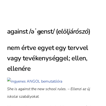
against /əˈɡenst/ (
elöljárószó
)
nem értve egyet egy tervvel
vagy tevékenységgel; ellen,
ellenére
She is against the new school rules. – Ellenzi az új
iskolai szabályokat.