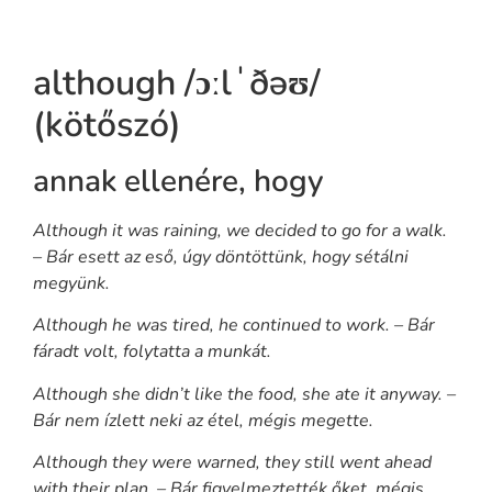
although /ɔːlˈðəʊ/
(kötőszó)
annak ellenére, hogy
Although it was raining, we decided to go for a walk.
– Bár esett az eső, úgy döntöttünk, hogy sétálni
megyünk.
Although he was tired, he continued to work. – Bár
fáradt volt, folytatta a munkát.
Although she didn’t like the food, she ate it anyway. –
Bár nem ízlett neki az étel, mégis megette.
Although they were warned, they still went ahead
with their plan. – Bár figyelmeztették őket, mégis