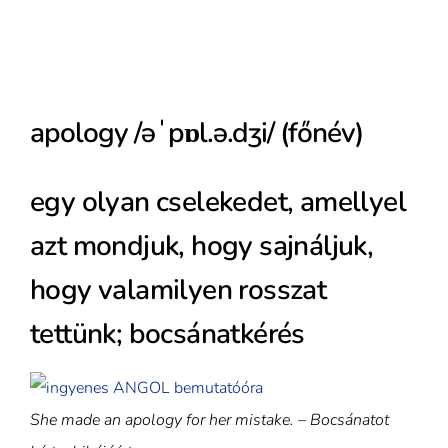
apology /əˈpɒl.ə.dʒi/ (főnév)
egy olyan cselekedet, amellyel
azt mondjuk, hogy sajnáljuk,
hogy valamilyen rosszat
tettünk; bocsánatkérés
She made an apology for her mistake. – Bocsánatot