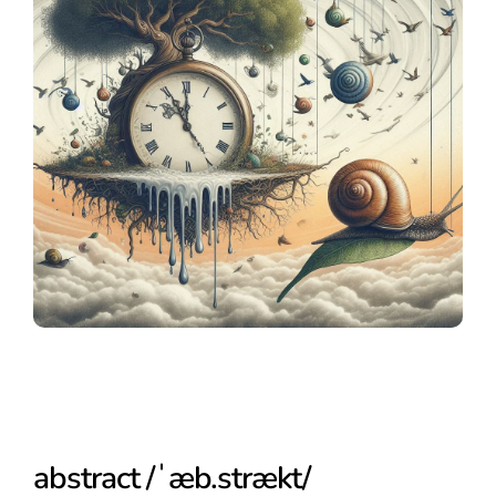
abstract /ˈæb.strækt/