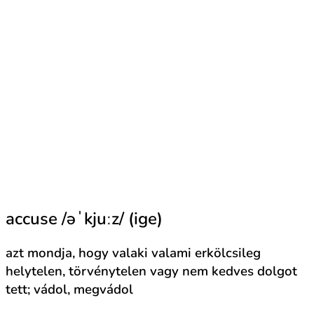
accuse /əˈkjuːz/ (ige)
azt mondja, hogy valaki valami erkölcsileg
helytelen, törvénytelen vagy nem kedves dolgot
tett; vádol, megvádol