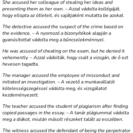
She accused her colleague of stealing her ideas and
presenting them as her own. – Azzal vádolta kollégáját,
hogy ellopta az ötleteit, és sajátjaként mutatta be azokat.
The detective accused the suspect of the crime based on
the evidence. – A nyomozó a bizonyítékok alapján a
gyanúsítottat vádolta meg a bűncselekménnyel.
He was accused of cheating on the exam, but he denied it
vehemently. – Azzal vádolták, hogy csalt a vizsgán, de ő ezt
hevesen tagadta.
The manager accused the employee of misconduct and
initiated an investigation. – A vezető a munkavállalót
kötelességszegéssel vádolta meg, és vizsgálatot
kezdeményezett.
The teacher accused the student of plagiarism after finding
copied passages in the essay. – A tanár plágiummal vádolta
meg a diákot, miután másolt részeket talált az esszében.
The witness accused the defendant of being the perpetrator