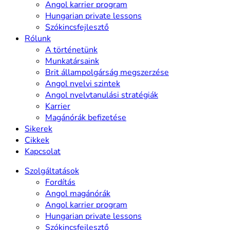
Angol karrier program
Hungarian private lessons
Szókincsfejlesztő
Rólunk
A történetünk
Munkatársaink
Brit állampolgárság megszerzése
Angol nyelvi szintek
Angol nyelvtanulási stratégiák
Karrier
Magánórák befizetése
Sikerek
Cikkek
Kapcsolat
Szolgáltatások
Fordítás
Angol magánórák
Angol karrier program
Hungarian private lessons
Szókincsfejlesztő