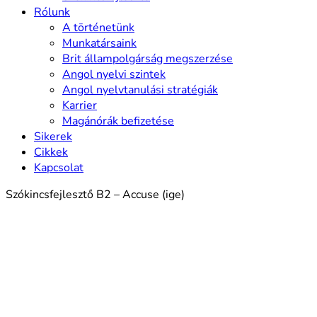
Rólunk
A történetünk
Munkatársaink
Brit állampolgárság megszerzése
Angol nyelvi szintek
Angol nyelvtanulási stratégiák
Karrier
Magánórák befizetése
Sikerek
Cikkek
Kapcsolat
Szókincsfejlesztő B2 – Accuse (ige)