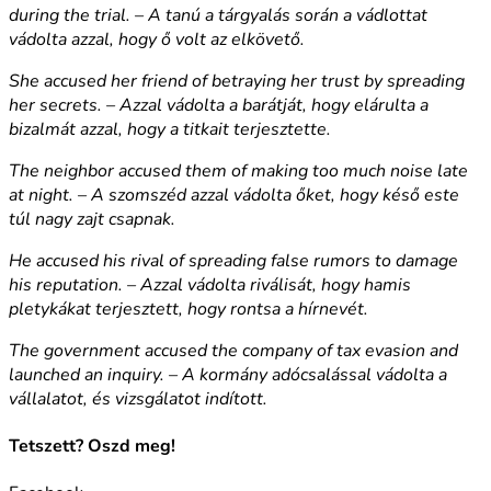
during the trial. – A tanú a tárgyalás során a vádlottat
vádolta azzal, hogy ő volt az elkövető.
She accused her friend of betraying her trust by spreading
her secrets. – Azzal vádolta a barátját, hogy elárulta a
bizalmát azzal, hogy a titkait terjesztette.
The neighbor accused them of making too much noise late
at night. – A szomszéd azzal vádolta őket, hogy késő este
túl nagy zajt csapnak.
He accused his rival of spreading false rumors to damage
his reputation. – Azzal vádolta riválisát, hogy hamis
pletykákat terjesztett, hogy rontsa a hírnevét.
The government accused the company of tax evasion and
launched an inquiry. – A kormány adócsalással vádolta a
vállalatot, és vizsgálatot indított.
Tetszett? Oszd meg!