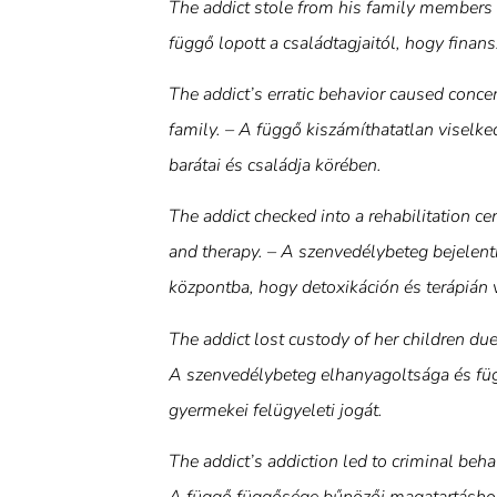
The addict stole from his family members t
függő lopott a családtagjaitól, hogy finan
The addict’s erratic behavior caused conc
family. – A függő kiszámíthatatlan viselk
barátai és családja körében.
The addict checked into a rehabilitation ce
and therapy. – A szenvedélybeteg bejelentk
központba, hogy detoxikáción és terápián 
The addict lost custody of her children due
A szenvedélybeteg elhanyagoltsága és füg
gyermekei felügyeleti jogát.
The addict’s addiction led to criminal behav