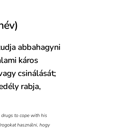
őnév)
tudja abbahagyni
lami káros
vagy csinálását;
dély rabja,
 drugs to cope with his
drogokat használni, hogy