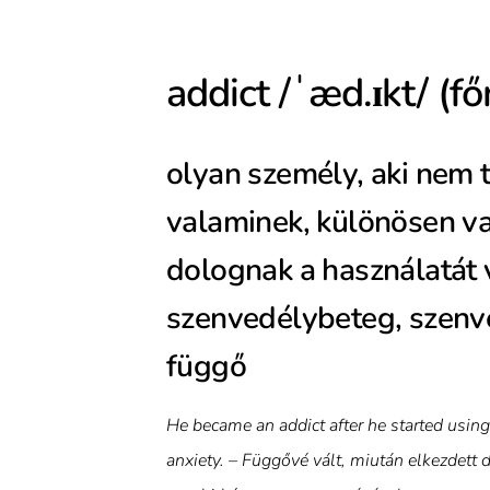
addict /ˈæd.ɪkt/ (f
olyan személy, aki nem 
valaminek, különösen va
dolognak a használatát 
szenvedélybeteg, szenve
függő
He became an addict after he started using
anxiety. – Függővé vált, miután elkezdett 