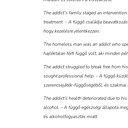
The addict’s family staged an intervention
treatment. – A függő családja beavatkozás
hogy kezelésre jelentkezzen.
The homeless man was an addict who spen
hajléktalan férfi függő volt, aki minden pé
The addict struggled to break free from hi
sought professional help. – A függő küzdö
szerencsejáték-függőségéből, és szakmai s
The addict’s health deteriorated due to hi
alcohol. – A függő egészségi állapota meg
és alkoholfogyasztás miatt.