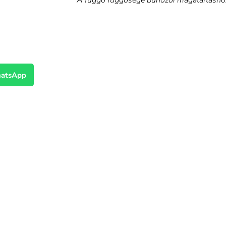
A függő függősége bűnözői magatartáshoz 
atsApp