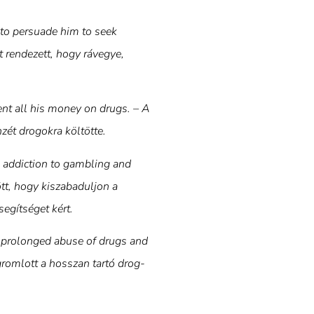
 to persuade him to seek
t rendezett, hogy rávegye,
t all his money on drugs. – A
nzét drogokra költötte.
s addiction to gambling and
tt, hogy kiszabaduljon a
egítséget kért.
s prolonged abuse of drugs and
romlott a hosszan tartó drog-