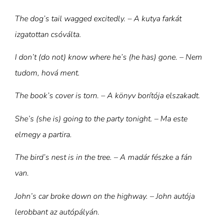
The dog’s tail wagged excitedly. – A kutya farkát
izgatottan csóválta.
I don’t (do not) know where he’s (he has) gone. – Nem
tudom, hová ment.
The book’s cover is torn. – A könyv borítója elszakadt.
She’s (she is) going to the party tonight. – Ma este
elmegy a partira.
The bird’s nest is in the tree. – A madár fészke a fán
van.
John’s car broke down on the highway. – John autója
lerobbant az autópályán.