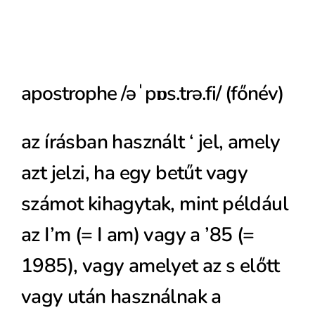
apostrophe /əˈpɒs.trə.fi/ (főnév)
az írásban használt ‘ jel, amely
azt jelzi, ha egy betűt vagy
számot kihagytak, mint például
az I’m (= I am) vagy a ’85 (=
1985), vagy amelyet az s előtt
vagy után használnak a