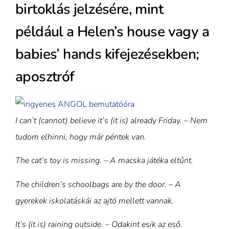
birtoklás jelzésére, mint
például a Helen’s house vagy a
babies’ hands kifejezésekben;
aposztróf
I can’t (cannot) believe it’s (it is) already Friday. – Nem
tudom elhinni, hogy már péntek van.
The cat’s toy is missing. – A macska játéka eltűnt.
The children’s schoolbags are by the door. – A
gyerekek iskolatáskái az ajtó mellett vannak.
It’s (it is) raining outside. – Odakint esik az eső.