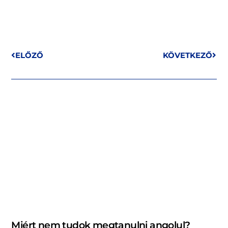
ELŐZŐ
KÖVETKEZŐ
Miért nem tudok megtanulni angolul?