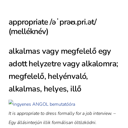
appropriate /əˈprəʊ.pri.ət/
(melléknév)
alkalmas vagy megfelelő egy
adott helyzetre vagy alkalomra;
megfelelő, helyénvaló,
alkalmas, helyes, illő
It is appropriate to dress formally for a job interview. –
Egy állásinterjún illik formálisan öltözködni.