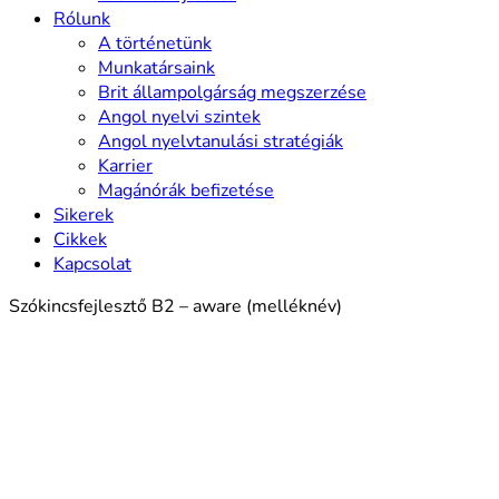
Rólunk
A történetünk
Munkatársaink
Brit állampolgárság megszerzése
Angol nyelvi szintek
Angol nyelvtanulási stratégiák
Karrier
Magánórák befizetése
Sikerek
Cikkek
Kapcsolat
Szókincsfejlesztő B2 – aware (melléknév)