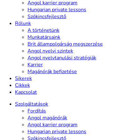
Angol karrier program
Hungarian private lessons
Szókincsfejlesztő
Rólunk
A történetünk
Munkatársaink
Brit állampolgárság megszerzése
Angol nyelvi szintek
Angol nyelvtanulási stratégiák
Karrier
Magánórák befizetése
Sikerek
Cikkek
Kapcsolat
Szolgáltatások
Fordítás
Angol magánórák
Angol karrier program
Hungarian private lessons
Szókincsfejlesztő