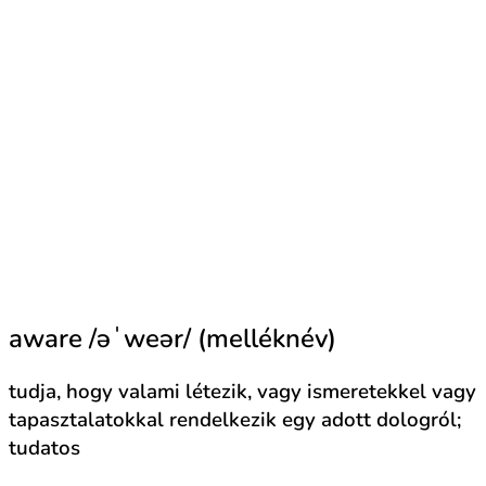
aware /əˈweər/ (melléknév)
tudja, hogy valami létezik, vagy ismeretekkel vagy
tapasztalatokkal rendelkezik egy adott dologról;
tudatos