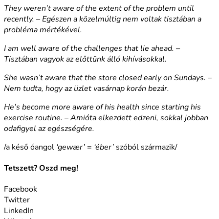
They weren’t aware of the extent of the problem until
recently. – Egészen a közelmúltig nem voltak tisztában a
probléma mértékével.
I am well aware of the challenges that lie ahead. –
Tisztában vagyok az előttünk álló kihívásokkal.
She wasn’t aware that the store closed early on Sundays. –
Nem tudta, hogy az üzlet vasárnap korán bezár.
He’s become more aware of his health since starting his
exercise routine. – Amióta elkezdett edzeni, sokkal jobban
odafigyel az egészségére.
/a késő óangol
‘gewær’
=
‘éber’
szóból származik/
Tetszett? Oszd meg!
Facebook
Twitter
LinkedIn