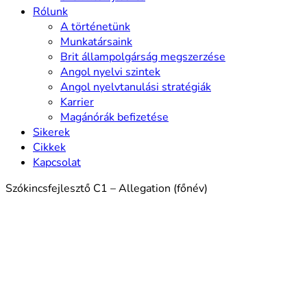
Rólunk
A történetünk
Munkatársaink
Brit állampolgárság megszerzése
Angol nyelvi szintek
Angol nyelvtanulási stratégiák
Karrier
Magánórák befizetése
Sikerek
Cikkek
Kapcsolat
Szókincsfejlesztő C1 – Allegation (főnév)