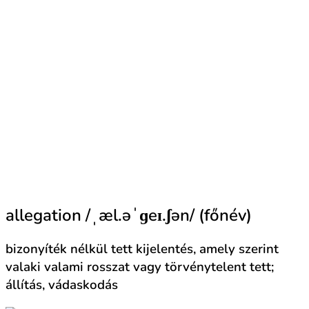
allegation /ˌæl.əˈɡeɪ.ʃən/ (főnév)
bizonyíték nélkül tett kijelentés, amely szerint
valaki valami rosszat vagy törvénytelent tett;
állítás, vádaskodás