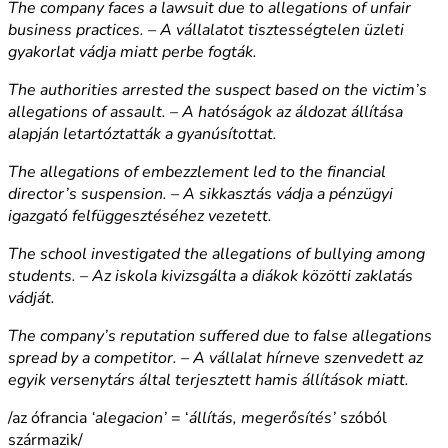
The company faces a lawsuit due to allegations of unfair
business practices. – A vállalatot tisztességtelen üzleti
gyakorlat vádja miatt perbe fogták.
The authorities arrested the suspect based on the victim’s
allegations of assault. – A hatóságok az áldozat állítása
alapján letartóztatták a gyanúsítottat.
The allegations of embezzlement led to the financial
director’s suspension. – A sikkasztás vádja a pénzügyi
igazgató felfüggesztéséhez vezetett.
The school investigated the allegations of bullying among
students. – Az iskola kivizsgálta a diákok közötti zaklatás
vádját.
The company’s reputation suffered due to false allegations
spread by a competitor. – A vállalat hírneve szenvedett az
egyik versenytárs által terjesztett hamis állítások miatt.
/az ófrancia
‘alegacion’
= ‘
állítás, megerősítés’
szóból
származik/