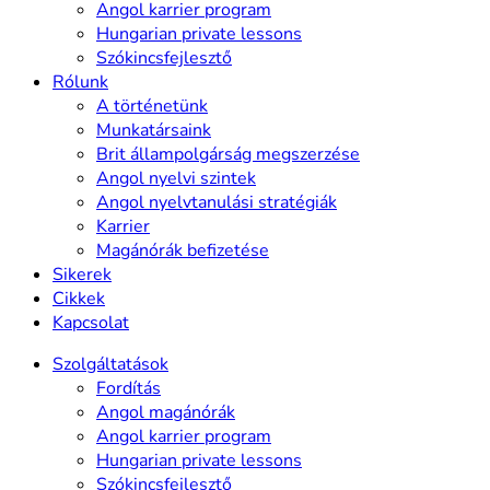
Angol karrier program
Hungarian private lessons
Szókincsfejlesztő
Rólunk
A történetünk
Munkatársaink
Brit állampolgárság megszerzése
Angol nyelvi szintek
Angol nyelvtanulási stratégiák
Karrier
Magánórák befizetése
Sikerek
Cikkek
Kapcsolat
Szolgáltatások
Fordítás
Angol magánórák
Angol karrier program
Hungarian private lessons
Szókincsfejlesztő