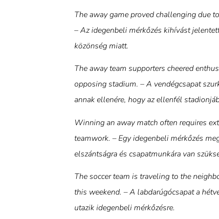
The away game proved challenging due to 
– Az idegenbeli mérkőzés kihívást jelentet
közönség miatt.
The away team supporters cheered enthusia
opposing stadium. – A vendégcsapat szurk
annak ellenére, hogy az ellenfél stadionjá
Winning an away match often requires ext
teamwork. – Egy idegenbeli mérkőzés meg
elszántságra és csapatmunkára van szüks
The soccer team is traveling to the neigh
this weekend. – A labdarúgócsapat a hét
utazik idegenbeli mérkőzésre.