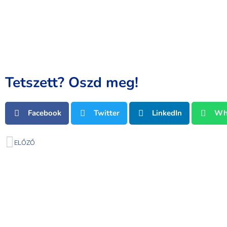
Tetszett? Oszd meg!
Facebook
Twitter
LinkedIn
Wh
ELŐZŐ