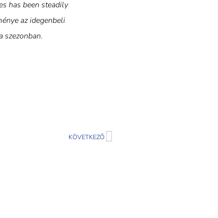
s has been steadily
tménye az idegenbeli
a szezonban.
KÖVETKEZŐ