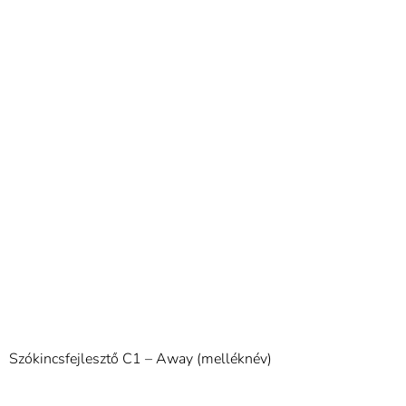
Szókincsfejlesztő C1 – Away (melléknév)