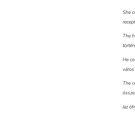
She c
recep
The h
törté
He com
város 
The c
össze
/az óf