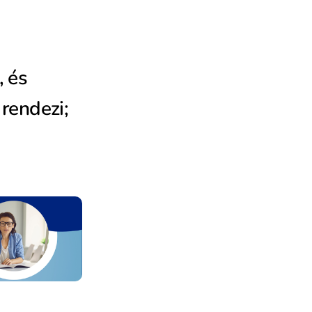
, és
 rendezi;