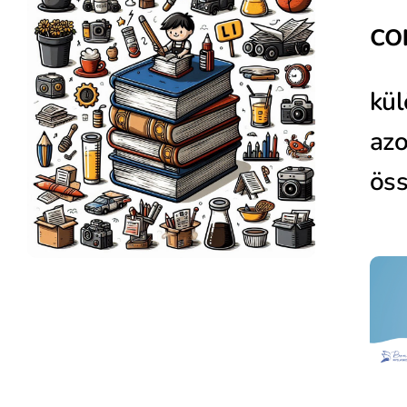
co
kül
azo
öss