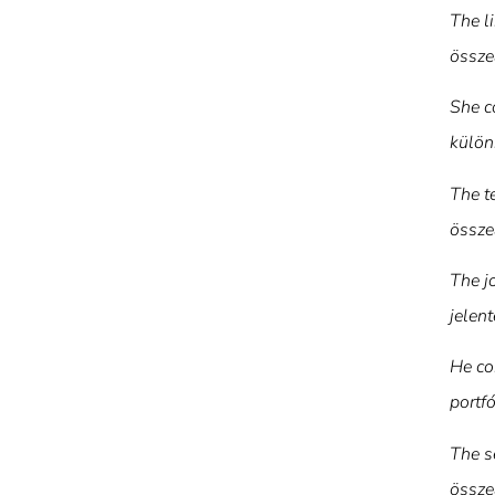
The l
összeá
She c
külön
The t
össze
The j
jelent
He com
portf
The s
össze