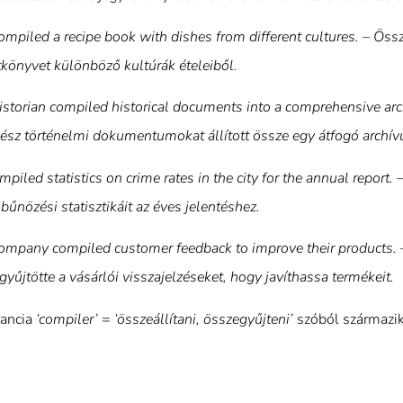
ompiled a recipe book with dishes from different cultures. – Össz
tkönyvet különböző kultúrák ételeiből.
istorian compiled historical documents into a comprehensive arc
nész történelmi dokumentumokat állított össze egy átfogó archí
piled statistics on crime rates in the city for the annual report. 
bűnözési statisztikáit az éves jelentéshez.
ompany compiled customer feedback to improve their products. –
gyűjtötte a vásárlói visszajelzéseket, hogy javíthassa termékeit.
rancia
‘compiler’
=
‘összeállítani, összegyűjteni’
szóból származik