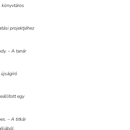
A könyvtáros
atási projektjéhez
udy. – A tanár
 újságíró
eállított egy
s. – A titkár
éljából.