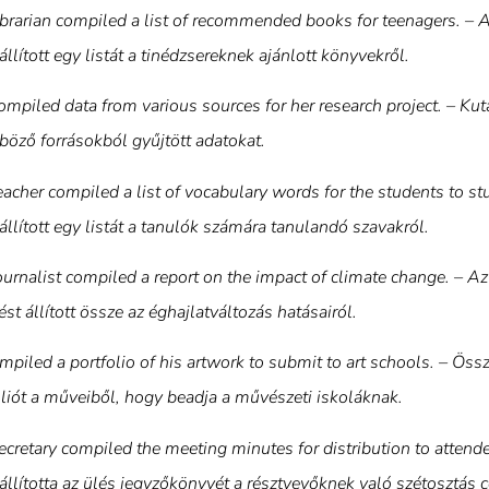
ibrarian compiled a list of recommended books for teenagers. – 
llított egy listát a tinédzsereknek ajánlott könyvekről.
ompiled data from various sources for her research project. – Kut
böző forrásokból gyűjtött adatokat.
eacher compiled a list of vocabulary words for the students to st
állított egy listát a tanulók számára tanulandó szavakról.
ournalist compiled a report on the impact of climate change. – Az
ést állított össze az éghajlatváltozás hatásairól.
piled a portfolio of his artwork to submit to art schools. – Össz
óliót a műveiből, hogy beadja a művészeti iskoláknak.
ecretary compiled the meeting minutes for distribution to attendee
állította az ülés jegyzőkönyvét a résztvevőknek való szétosztás c