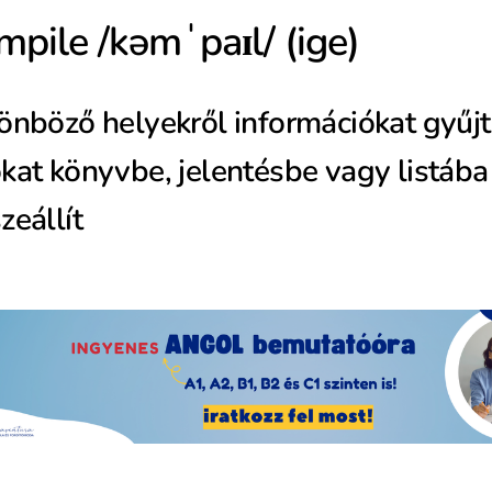
mpile /kəmˈpaɪl/ (ige)
önböző helyekről információkat gyűjt
kat könyvbe, jelentésbe vagy listába
zeállít