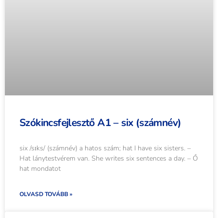
Szókincsfejlesztő A1 – six (számnév)
six /sɪks/ (számnév) a hatos szám; hat I have six sisters. –
Hat lánytestvérem van. She writes six sentences a day. – Ő
hat mondatot
OLVASD TOVÁBB »