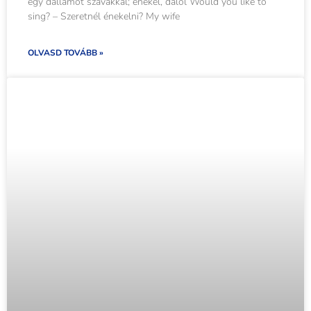
egy dallamot szavakkal; énekel, dalol Would you like to
sing? – Szeretnél énekelni? My wife
OLVASD TOVÁBB »