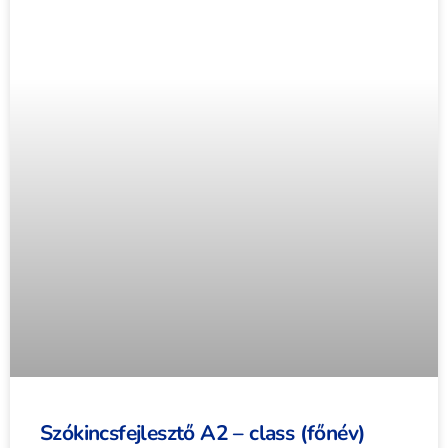
Szókincsfejlesztő A2 – class (főnév)