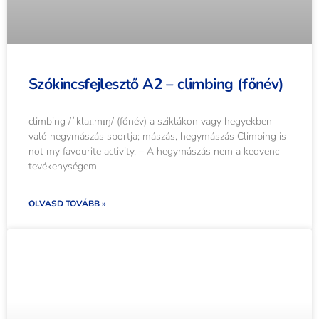
Szókincsfejlesztő A2 – climbing (főnév)
climbing /ˈklaɪ.mɪŋ/ (főnév) a sziklákon vagy hegyekben
való hegymászás sportja; mászás, hegymászás Climbing is
not my favourite activity. – A hegymászás nem a kedvenc
tevékenységem.
OLVASD TOVÁBB »