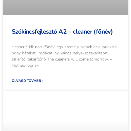
Szókincsfejlesztő A2 – cleaner (főnév)
cleaner /ˈkliː.nər/ (főnév) egy személy, akinek az a munkája,
hogy házakat, irodákat, nyilvános helyeket takarítson;
takarító, takarítónő The cleaners will come tomorrow. –
Holnap fognak
OLVASD TOVÁBB »