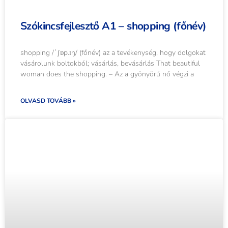
Szókincsfejlesztő A1 – shopping (főnév)
shopping /ˈʃɒp.ɪŋ/ (főnév) az a tevékenység, hogy dolgokat
vásárolunk boltokból; vásárlás, bevásárlás That beautiful
woman does the shopping. – Az a gyönyörű nő végzi a
OLVASD TOVÁBB »