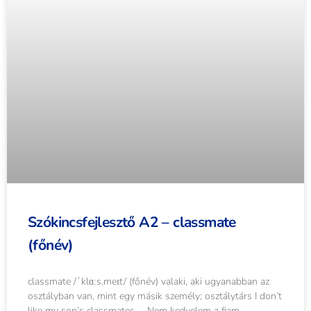
Szókincsfejlesztő A2 – classmate
(főnév)
classmate /ˈklɑːs.meɪt/ (főnév) valaki, aki ugyanabban az
osztályban van, mint egy másik személy; osztálytárs I don’t
like my son’s classmates. – Nem kedvelem a fiam