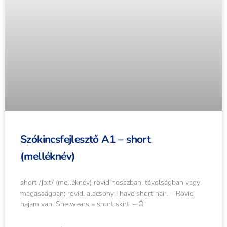
Szókincsfejlesztő A1 – short
(melléknév)
short /ʃɔːt/ (melléknév) rövid hosszban, távolságban vagy
magasságban; rövid, alacsony I have short hair. – Rövid
hajam van. She wears a short skirt. – Ő