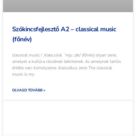
Szókincsfejlesztő A2 – classical music
(főnév)
classical music /ˌklæs.ɪ.kəl ˈmjuː.zɪk/ (főnév) olyan zene,
amelyet a kultúra részének tekintenek, és amelynek tartós
értéke van; komolyzene, klasszikus zene The classical
music is my
OLVASD TOVÁBB »