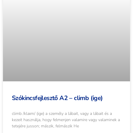
Szókincsfejlesztő A2 – climb (ige)
climb /klaɪm/ (ige) a személy a lábait, vagy a lábait és a
kezeit használja, hogy felmenjen valamire vagy valaminek a
tetejére jusson; mászik, felmászik He