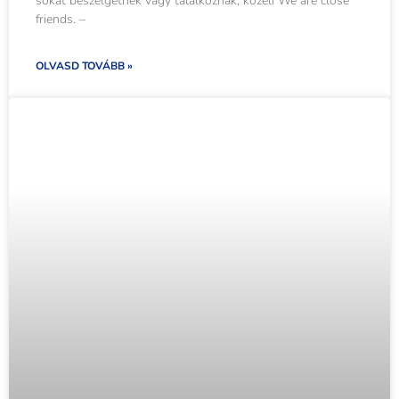
sokat beszélgetnek vagy találkoznak; közeli We are close
friends. –
OLVASD TOVÁBB »