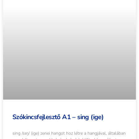
Szókincsfejlesztő A1 – sing (ige)
sing /sɪŋ/ (ige) zenei hangot hoz létre a hangjával, általában