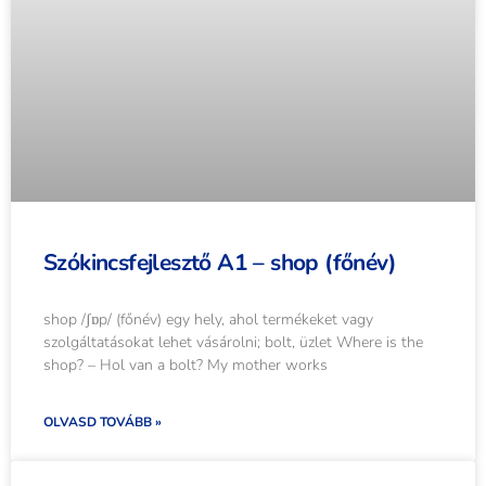
Szókincsfejlesztő A1 – shop (főnév)
shop /ʃɒp/ (főnév) egy hely, ahol termékeket vagy
szolgáltatásokat lehet vásárolni; bolt, üzlet Where is the
shop? – Hol van a bolt? My mother works
OLVASD TOVÁBB »