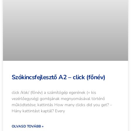
Szókincsfejlesztő A2 – click (főnév)
click /klɪk/ (főnév) a számítógép egerének (= kis
vezérlőegység) gombjának megnyomásával történő
működtetése; kattintás How many clicks did you get? –
Hány kattintást kaptál? Every
OLVASD TOVÁBB »