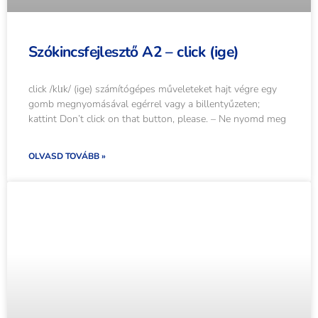
Szókincsfejlesztő A2 – click (ige)
click /klɪk/ (ige) számítógépes műveleteket hajt végre egy
gomb megnyomásával egérrel vagy a billentyűzeten;
kattint Don’t click on that button, please. – Ne nyomd meg
OLVASD TOVÁBB »