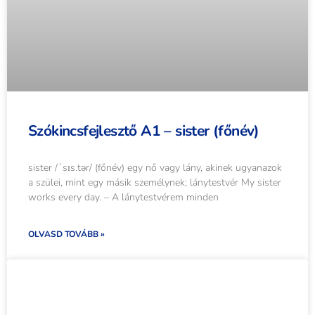
Szókincsfejlesztő A1 – sister (főnév)
sister /ˈsɪs.tər/ (főnév) egy nő vagy lány, akinek ugyanazok
a szülei, mint egy másik személynek; lánytestvér My sister
works every day. – A lánytestvérem minden
OLVASD TOVÁBB »