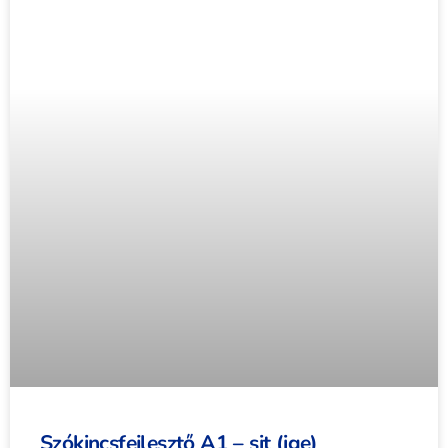
Szókincsfejlesztő A1 – sit (ige)