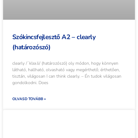
Szókincsfejlesztő A2 – clearly
(határozószó)
clearly /ˈklɪə.li/ (határozószó) oly módon, hogy könnyen
látható, hallható, olvasható vagy megérthető; érthetően,
tisztán, világosan I can think clearly. – Én tudok világosan
gondolkodni. Does
OLVASD TOVÁBB »