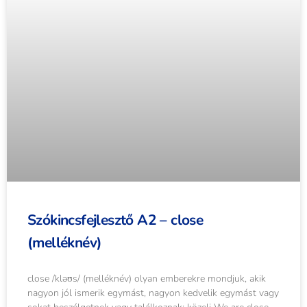
Szókincsfejlesztő A2 – close
(melléknév)
close /kləʊs/ (melléknév) olyan emberekre mondjuk, akik
nagyon jól ismerik egymást, nagyon kedvelik egymást vagy