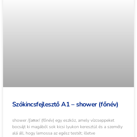
Szókincsfejlesztő A1 – shower (főnév)
shower /ʃaʊər/ (főnév) egy eszköz, amely vízcseppeket
bocsájt ki magából sok kicsi lyukon keresztül és a személy
alá áll, hogy lemossa az egész testét; illetve