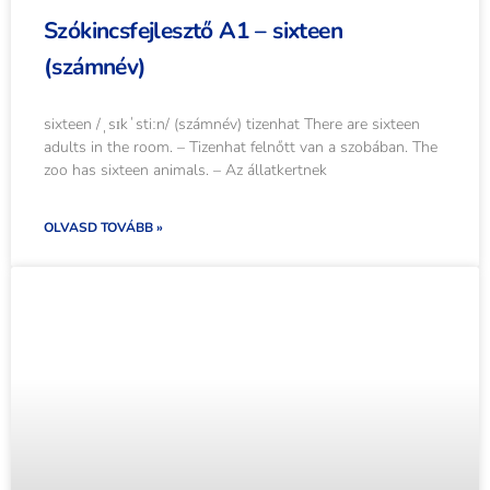
Szókincsfejlesztő A1 – sixteen
(számnév)
sixteen /ˌsɪkˈstiːn/ (számnév) tizenhat There are sixteen
adults in the room. – Tizenhat felnőtt van a szobában. The
zoo has sixteen animals. – Az állatkertnek
OLVASD TOVÁBB »