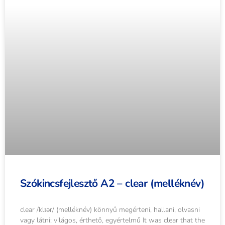
Szókincsfejlesztő A2 – clear (melléknév)
clear /klɪər/ (melléknév) könnyű megérteni, hallani, olvasni
vagy látni; világos, érthető, egyértelmű It was clear that the