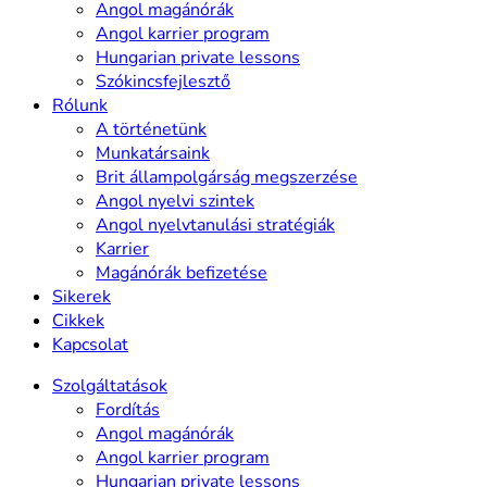
Angol magánórák
Angol karrier program
Hungarian private lessons
Szókincsfejlesztő
Rólunk
A történetünk
Munkatársaink
Brit állampolgárság megszerzése
Angol nyelvi szintek
Angol nyelvtanulási stratégiák
Karrier
Magánórák befizetése
Sikerek
Cikkek
Kapcsolat
Szolgáltatások
Fordítás
Angol magánórák
Angol karrier program
Hungarian private lessons