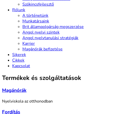
Szókincsfejlesztő
Rólunk
A történetünk
Munkatársaink
Brit állampolgárság megszerzése
Angol nyelvi szintek
Angol nyelvtanulási stratégiák
Karrier
Magánórák befizetése
Sikerek
Cikkek
Kapcsolat
Termékek és szolgáltatások
Magánórák
Nyelviskola az otthonodban
Fordítás