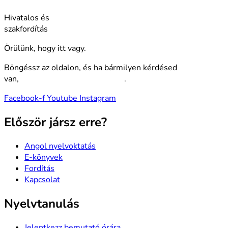
Hivatalos és
szakfordítás
Örülünk, hogy itt vagy.
Böngéssz az oldalon, és ha bármilyen kérdésed
van,
használd a kapcsolat űrlapot
.
Facebook-f
Youtube
Instagram
Először jársz erre?
Angol nyelvoktatás
E-könyvek
Fordítás
Kapcsolat
Nyelvtanulás
Jelentkezz bemutató órára