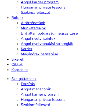
Angol karrier program
Hungarian private lessons
Szókincsfejlesztő
Rólunk
A történetünk
Munkatársaink
Brit állampolgárság megszerzése
Angol nyelvi szintek
Angol nyelvtanulási stratégiák
Karrier
Magánórák befizetése
Sikerek
Cikkek
Kapcsolat
Szolgáltatások
Fordítás
Angol magánórák
Angol karrier program
Hungarian private lessons
Szókincsfejlesztő