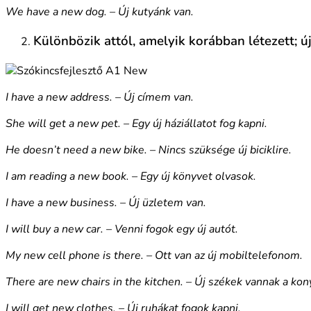
We have a new dog. – Új kutyánk van.
Különbözik attól, amelyik korábban létezett; ú
I have a new address. – Új címem van.
She will get a new pet. – Egy új háziállatot fog kapni.
He doesn’t need a new bike. – Nincs szüksége új biciklire.
I am reading a new book. – Egy új könyvet olvasok.
I have a new business. – Új üzletem van.
I will buy a new car. – Venni fogok egy új autót.
My new cell phone is there. – Ott van az új mobiltelefonom.
There are new chairs in the kitchen. – Új székek vannak a ko
I will get new clothes. – Új ruhákat fogok kapni.