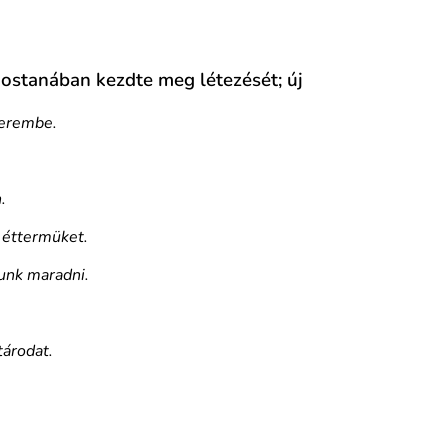
ostanában kezdte meg létezését; új
terembe.
.
j éttermüket.
gunk maradni.
tárodat.