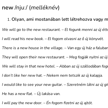
new
/njuː/ (
melléknév
)
Olyan, ami mostanában lett létrehozva vagy m
We will go to the new restaurant. – El fogunk menni az új ét
I will read his new book. – El fogom olvasni az ő új könyvét.
There is a new house in the village. – Van egy új ház a faluban
They will open their new restaurant. – Meg fogják nyitni az ú
We will stay in that new hotel. – Abban az új szállodában fo
I don’t like her new hat. – Nekem nem tetszik az új kalapja.
I would like to see your new guitar. – Szeretném látni az új gi
He has a new flat. – Új lakása van.
I will pay the new door. – Én fogom fizetni az új ajtót.