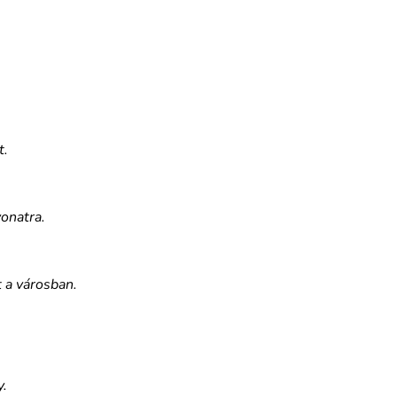
t.
vonatra.
t a városban.
y.