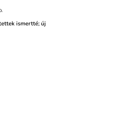
b.
ettek ismertté; új