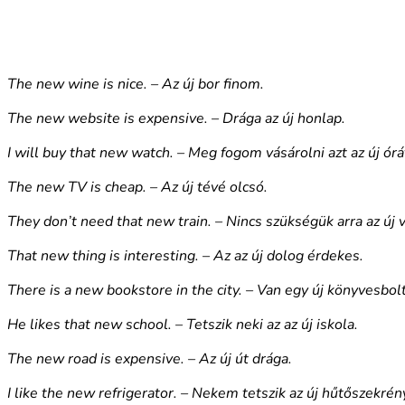
The new wine is nice. – Az új bor finom.
The new website is expensive. – Drága az új honlap.
I will buy that new watch. – Meg fogom vásárolni azt az új órá
The new TV is cheap. – Az új tévé olcsó.
They don’t need that new train. – Nincs szükségük arra az új 
That new thing is interesting. – Az az új dolog érdekes.
There is a new bookstore in the city. – Van egy új könyvesbol
He likes that new school. – Tetszik neki az az új iskola.
The new road is expensive. – Az új út drága.
I like the new refrigerator. – Nekem tetszik az új hűtőszekrén