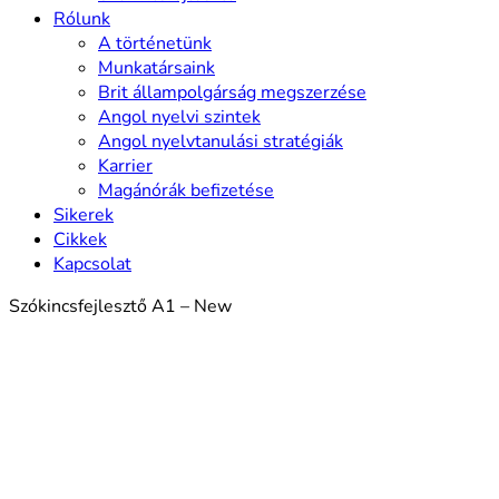
Rólunk
A történetünk
Munkatársaink
Brit állampolgárság megszerzése
Angol nyelvi szintek
Angol nyelvtanulási stratégiák
Karrier
Magánórák befizetése
Sikerek
Cikkek
Kapcsolat
Szókincsfejlesztő A1 – New