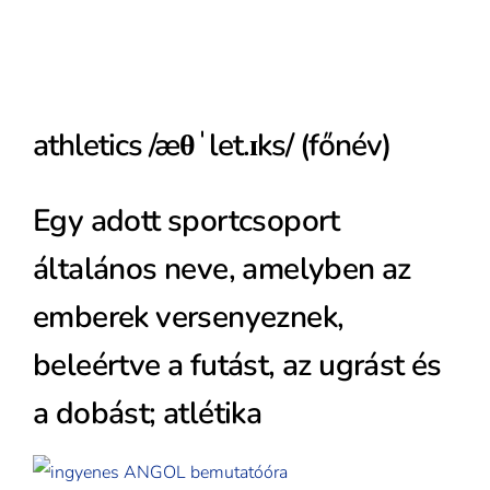
athletics /æθˈlet.ɪks/ (főnév)
Egy adott sportcsoport
általános neve, amelyben az
emberek versenyeznek,
beleértve a futást, az ugrást és
a dobást; atlétika