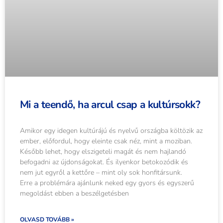
Mi a teendő, ha arcul csap a kultúrsokk?
Amikor egy idegen kultúrájú és nyelvű országba költözik az
ember, előfordul, hogy eleinte csak néz, mint a moziban.
Később lehet, hogy elszigeteli magát és nem hajlandó
befogadni az újdonságokat. És ilyenkor betokozódik és
nem jut egyről a kettőre – mint oly sok honfitársunk.
Erre a problémára ajánlunk neked egy gyors és egyszerű
megoldást ebben a beszélgetésben
OLVASD TOVÁBB »