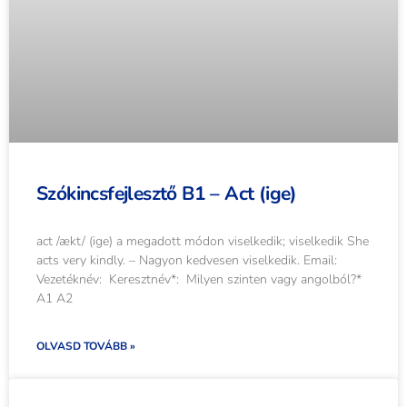
Szókincsfejlesztő B1 – Act (ige)
act /ækt/ (ige) a megadott módon viselkedik; viselkedik She
acts very kindly. – Nagyon kedvesen viselkedik. Email:
Vezetéknév: Keresztnév*: Milyen szinten vagy angolból?*
A1 A2
OLVASD TOVÁBB »