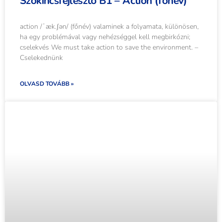
Szókincsfejlesztő B1 – Action (főnév)
action /ˈæk.ʃən/ (főnév) valaminek a folyamata, különösen,
ha egy problémával vagy nehézséggel kell megbirkózni;
cselekvés We must take action to save the environment. –
Cselekednünk
OLVASD TOVÁBB »