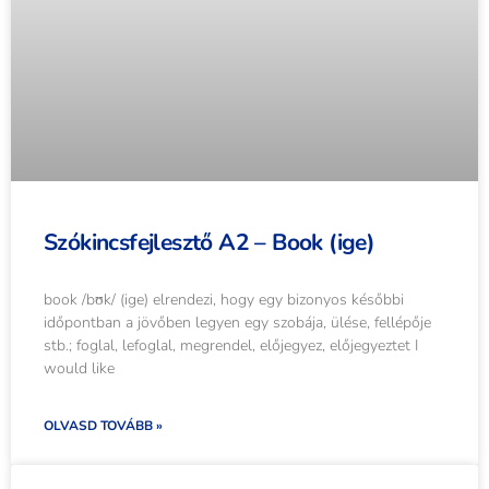
Szókincsfejlesztő A2 – Book (ige)
book /bʊk/ (ige) elrendezi, hogy egy bizonyos későbbi
időpontban a jövőben legyen egy szobája, ülése, fellépője
stb.; foglal, lefoglal, megrendel, előjegyez, előjegyeztet I
would like
OLVASD TOVÁBB »