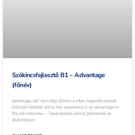
Szókincsfejlesztő B1 – Advantage
(főnév)
advantage /ədˈvɑːn.tɪdʒ/ (főnév) a siker nagyobb esélyét
biztosító feltétel; előny Her experience is an advantage in
the job interview. – Tapasztalatai előnyt jelentenek az
állásinterjún.