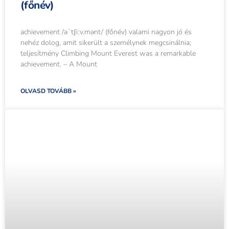
(főnév)
achievement /əˈtʃiːv.mənt/ (főnév) valami nagyon jó és
nehéz dolog, amit sikerült a személynek megcsinálnia;
teljesítmény Climbing Mount Everest was a remarkable
achievement. – A Mount
OLVASD TOVÁBB »