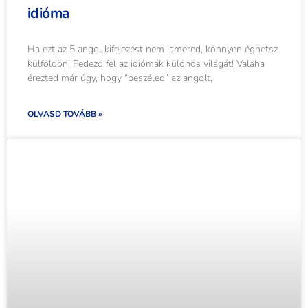
idióma
Ha ezt az 5 angol kifejezést nem ismered, könnyen éghetsz
külföldön! Fedezd fel az idiómák különös világát! Valaha
érezted már úgy, hogy “beszéled” az angolt,
OLVASD TOVÁBB »