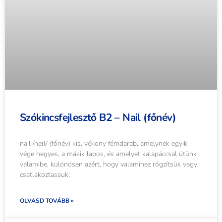
Szókincsfejlesztő B2 – Nail (főnév)
nail /neɪl/ (főnév) kis, vékony fémdarab, amelynek egyik
vége hegyes, a másik lapos, és amelyet kalapáccsal ütünk
valamibe, különösen azért, hogy valamihez rögzítsük vagy
csatlakoztassuk;
OLVASD TOVÁBB »