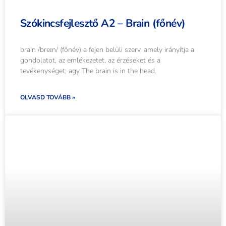
Szókincsfejlesztő A2 – Brain (főnév)
brain /breɪn/ (főnév) a fejen belüli szerv, amely irányítja a
gondolatot, az emlékezetet, az érzéseket és a
tevékenységet; agy The brain is in the head.
OLVASD TOVÁBB »