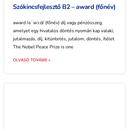
Szókincsfejlesztő B2 – award (főnév)
award /əˈwɔːd/ (főnév) díj vagy pénzösszeg,
amelyet egy hivatalos döntés nyomán kap valaki;
jutalmazás, díj, kitüntetés, jutalom, döntés, ítélet
The Nobel Peace Prize is one
OLVASD TOVÁBB »