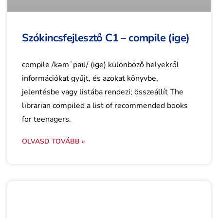
Szókincsfejlesztő C1 – compile (ige)
compile /kəmˈpaɪl/ (ige) különböző helyekről
információkat gyűjt, és azokat könyvbe,
jelentésbe vagy listába rendezi; összeállít The
librarian compiled a list of recommended books
for teenagers.
OLVASD TOVÁBB »