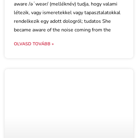
aware /əˈweər/ (melléknév) tudja, hogy valami
létezik, vagy ismeretekkel vagy tapasztalatokkal
rendelkezik egy adott dologról; tudatos She
became aware of the noise coming from the
OLVASD TOVÁBB »