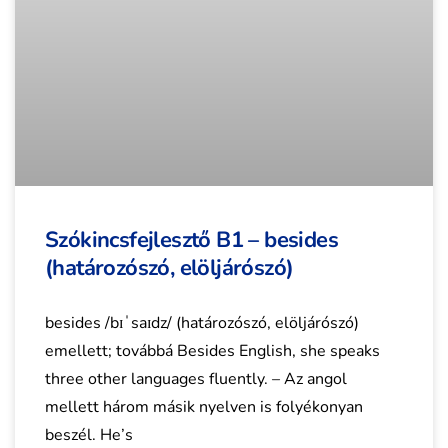
Szókincsfejlesztő B1 – besides
(határozószó, elöljárószó)
besides /bɪˈsaɪdz/ (határozószó, elöljárószó)
emellett; továbbá Besides English, she speaks
three other languages fluently. – Az angol
mellett három másik nyelven is folyékonyan
beszél. He’s