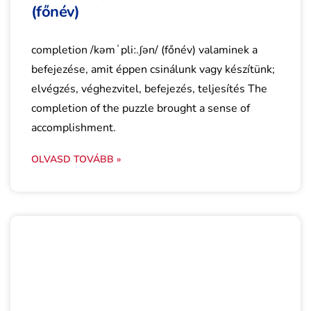
(főnév)
completion /kəmˈpliː.ʃən/ (főnév) valaminek a
befejezése, amit éppen csinálunk vagy készítünk;
elvégzés, véghezvitel, befejezés, teljesítés The
completion of the puzzle brought a sense of
accomplishment.
OLVASD TOVÁBB »