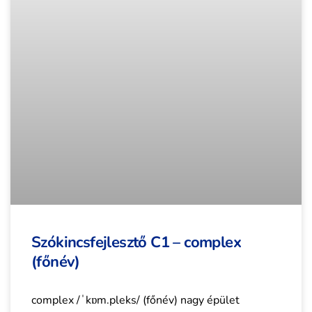
Szókincsfejlesztő C1 – complex
(főnév)
complex /ˈkɒm.pleks/ (főnév) nagy épület