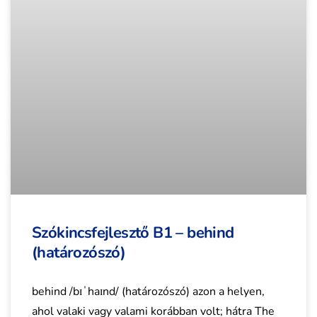
Szókincsfejlesztő B1 – behind
(határozószó)
behind /bɪˈhaɪnd/ (határozószó) azon a helyen,
ahol valaki vagy valami korábban volt; hátra The