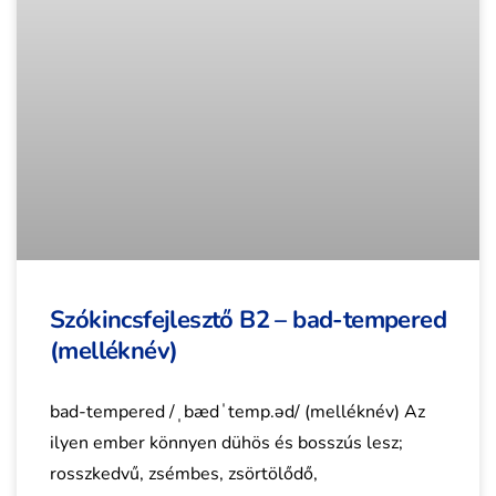
Szókincsfejlesztő B2 – bad-tempered
(melléknév)
bad-tempered /ˌbædˈtemp.əd/ (melléknév) Az
ilyen ember könnyen dühös és bosszús lesz;
rosszkedvű, zsémbes, zsörtölődő,