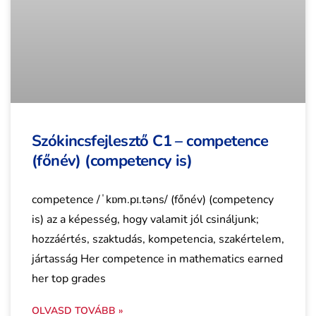
Szókincsfejlesztő C1 – competence
(főnév) (competency is)
competence /ˈkɒm.pɪ.təns/ (főnév) (competency
is) az a képesség, hogy valamit jól csináljunk;
hozzáértés, szaktudás, kompetencia, szakértelem,
jártasság Her competence in mathematics earned
her top grades
OLVASD TOVÁBB »