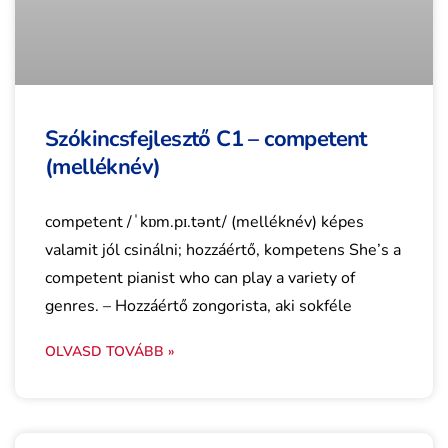
Szókincsfejlesztő C1 – competent
(melléknév)
competent /ˈkɒm.pɪ.tənt/ (melléknév) képes
valamit jól csinálni; hozzáértő, kompetens She’s a
competent pianist who can play a variety of
genres. – Hozzáértő zongorista, aki sokféle
OLVASD TOVÁBB »