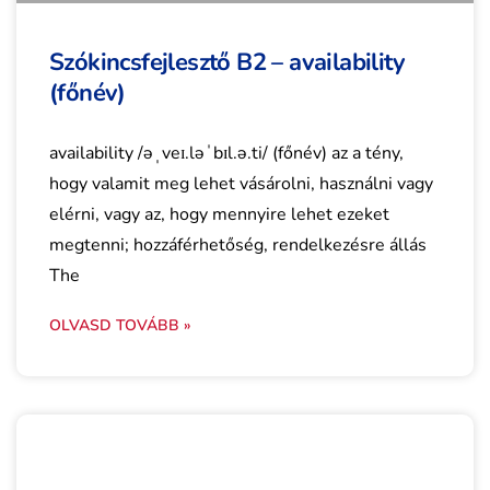
Szókincsfejlesztő B2 – availability
(főnév)
availability /əˌveɪ.ləˈbɪl.ə.ti/ (főnév) az a tény,
hogy valamit meg lehet vásárolni, használni vagy
elérni, vagy az, hogy mennyire lehet ezeket
megtenni; hozzáférhetőség, rendelkezésre állás
The
OLVASD TOVÁBB »