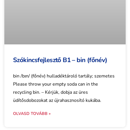
Szókincsfejlesztő B1 – bin (főnév)
bin /bɪn/ (főnév) hulladéktároló tartály; szemetes
Please throw your empty soda can in the
recycling bin. – Kérjük, dobja az üres
üdítősdobozokat az újrahasznosító kukába.
OLVASD TOVÁBB »