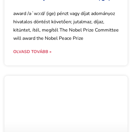
award /əˈwɔːd/ (ige) pénzt vagy díjat adományoz
hivatalos döntést követően; jutalmaz, díjaz,
kitüntet, ítél, megítél The Nobel Prize Committee
will award the Nobel Peace Prize
OLVASD TOVÁBB »