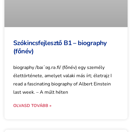
Szókincsfejlesztő B1 – biography
(főnév)
biography /baɪˈɒɡ.rə.fi/ (főnév) egy személy
élettörténete, amelyet valaki más írt; életrajz I
read a fascinating biography of Albert Einstein
last week. – A múlt héten
OLVASD TOVÁBB »