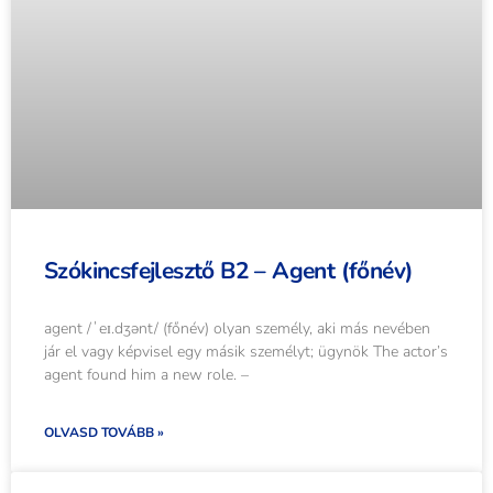
Szókincsfejlesztő B2 – Agent (főnév)
agent /ˈeɪ.dʒənt/ (főnév) olyan személy, aki más nevében
jár el vagy képvisel egy másik személyt; ügynök The actor’s
agent found him a new role. –
OLVASD TOVÁBB »