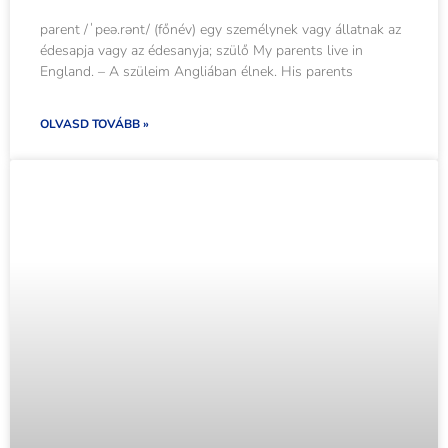
parent /ˈpeə.rənt/ (főnév) egy személynek vagy állatnak az
édesapja vagy az édesanyja; szülő My parents live in
England. – A szüleim Angliában élnek. His parents
OLVASD TOVÁBB »