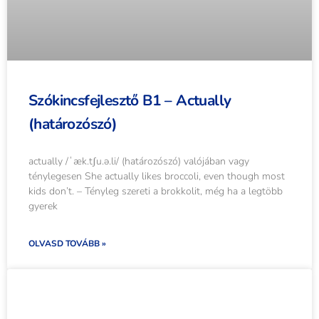
Szókincsfejlesztő B1 – Actually
(határozószó)
actually /ˈæk.tʃu.ə.li/ (határozószó) valójában vagy
ténylegesen She actually likes broccoli, even though most
kids don’t. – Tényleg szereti a brokkolit, még ha a legtöbb
gyerek
OLVASD TOVÁBB »