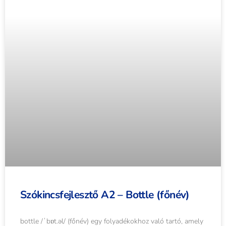
Szókincsfejlesztő A2 – Bottle (főnév)
bottle /ˈbɒt.əl/ (főnév) egy folyadékokhoz való tartó, amely