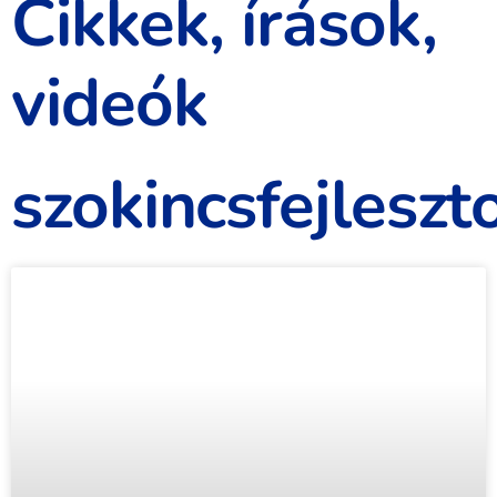
Cikkek, írások,
videók
szokincsfejleszt