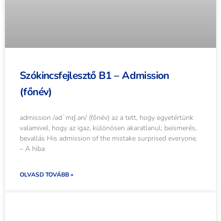
Szókincsfejlesztő B1 – Admission
(főnév)
admission /ədˈmɪʃ.ən/ (főnév) az a tett, hogy egyetértünk
valamivel, hogy az igaz, különösen akaratlanul; beismerés,
bevallás His admission of the mistake surprised everyone.
– A hiba
OLVASD TOVÁBB »