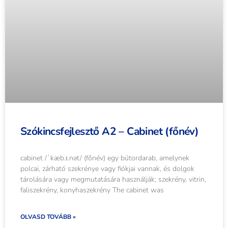
Szókincsfejlesztő A2 – Cabinet (főnév)
cabinet /ˈkæb.ɪ.nət/ (főnév) egy bútordarab, amelynek
polcai, zárható szekrénye vagy fiókjai vannak, és dolgok
tárolására vagy megmutatására használják; szekrény, vitrin,
faliszekrény, konyhaszekrény The cabinet was
OLVASD TOVÁBB »