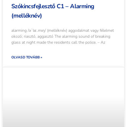
Szókincsfejlesztő C1 – Alarming
(melléknév)
alarming /əˈlɑː.mɪŋ/ (melléknév) aggodalmat vagy félelmet
okozó; riasztó, aggasztó The alarming sound of breaking
glass at night made the residents call the police. – Az
OLVASD TOVÁBB »