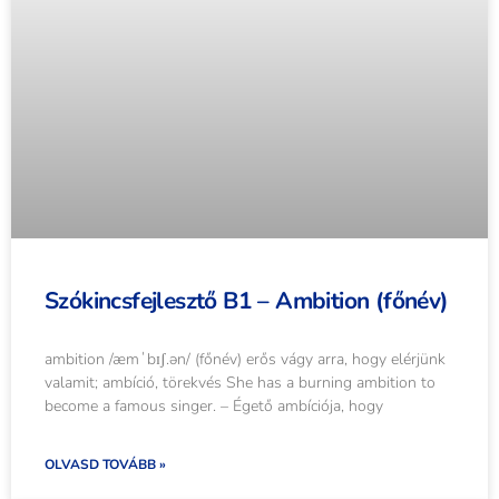
Szókincsfejlesztő B1 – Ambition (főnév)
ambition /æmˈbɪʃ.ən/ (főnév) erős vágy arra, hogy elérjünk
valamit; ambíció, törekvés She has a burning ambition to
become a famous singer. – Égető ambíciója, hogy
OLVASD TOVÁBB »