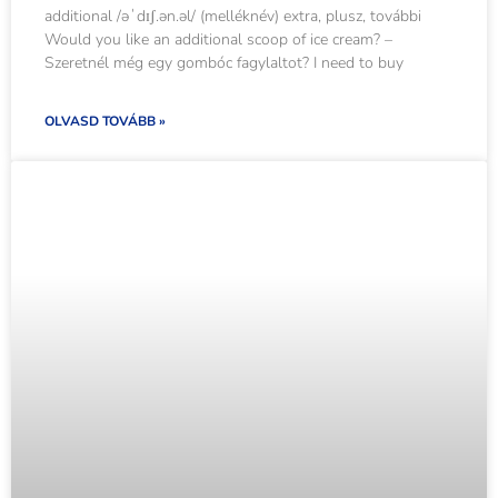
additional /əˈdɪʃ.ən.əl/ (melléknév) extra, plusz, további
Would you like an additional scoop of ice cream? –
Szeretnél még egy gombóc fagylaltot? I need to buy
OLVASD TOVÁBB »