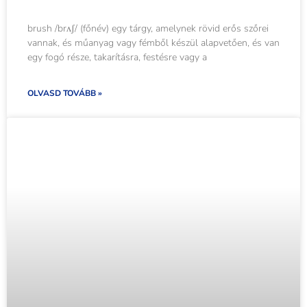
brush /brʌʃ/ (főnév) egy tárgy, amelynek rövid erős szőrei
vannak, és műanyag vagy fémből készül alapvetően, és van
egy fogó része, takarításra, festésre vagy a
OLVASD TOVÁBB »