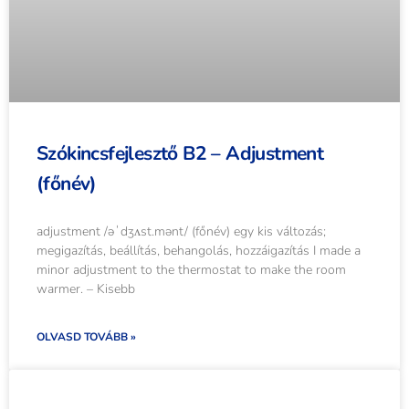
Szókincsfejlesztő B2 – Adjustment
(főnév)
adjustment /əˈdʒʌst.mənt/ (főnév) egy kis változás;
megigazítás, beállítás, behangolás, hozzáigazítás I made a
minor adjustment to the thermostat to make the room
warmer. – Kisebb
OLVASD TOVÁBB »