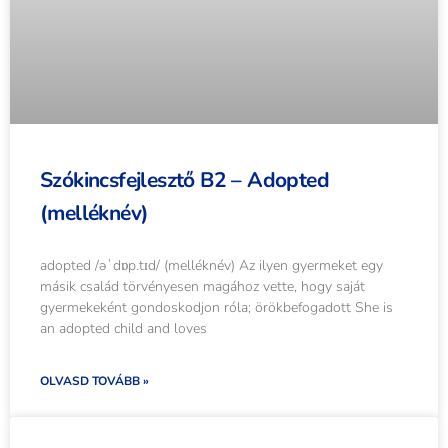
Szókincsfejlesztő B2 – Adopted
(melléknév)
adopted /əˈdɒp.tɪd/ (melléknév) Az ilyen gyermeket egy
másik család törvényesen magához vette, hogy saját
gyermekeként gondoskodjon róla; örökbefogadott She is
an adopted child and loves
OLVASD TOVÁBB »