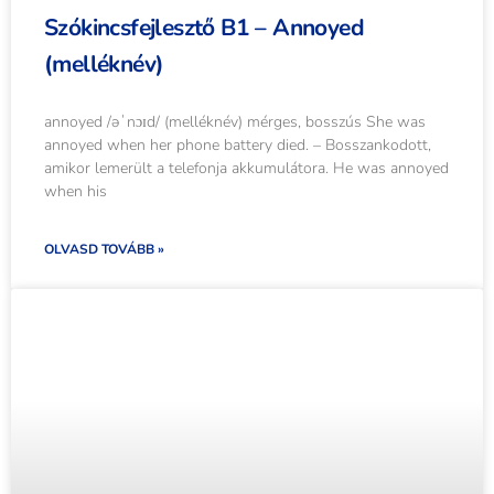
Szókincsfejlesztő B1 – Annoyed
(melléknév)
annoyed /əˈnɔɪd/ (melléknév) mérges, bosszús She was
annoyed when her phone battery died. – Bosszankodott,
amikor lemerült a telefonja akkumulátora. He was annoyed
when his
OLVASD TOVÁBB »