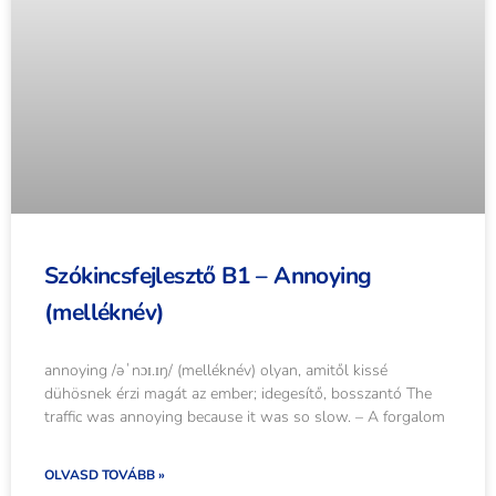
Szókincsfejlesztő B1 – Annoying
(melléknév)
annoying /əˈnɔɪ.ɪŋ/ (melléknév) olyan, amitől kissé
dühösnek érzi magát az ember; idegesítő, bosszantó The
traffic was annoying because it was so slow. – A forgalom
OLVASD TOVÁBB »