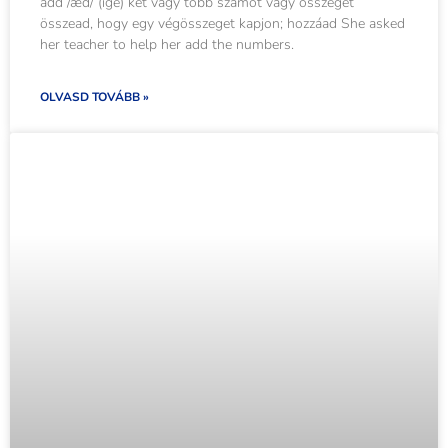
add /æd/ (ige) két vagy több számot vagy összeget
összead, hogy egy végösszeget kapjon; hozzáad She asked
her teacher to help her add the numbers.
OLVASD TOVÁBB »