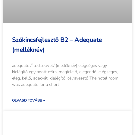
Szókincsfejlesztő B2 – Adequate
(melléknév)
adequate /ˈæd.ə.kwət/ (melléknév) elégséges vagy
kielégítő egy adott célra; megfelelő, elegendő, elégséges,
elég, kellő, adekvát, kielégítő, célravezető The hotel room
was adequate for a short
OLVASD TOVÁBB »