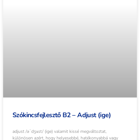
Szókincsfejlesztő B2 – Adjust (ige)
adjust /əˈdʒʌst/ (ige) valamit kissé megváltoztat,
különösen azért, hogy helyesebbé, hatékonyabbá vagy