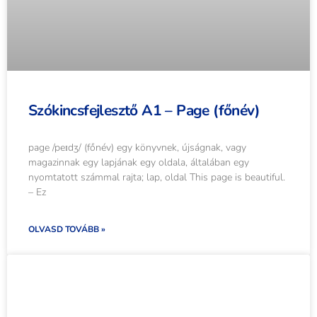
Szókincsfejlesztő A1 – Page (főnév)
page /peɪdʒ/ (főnév) egy könyvnek, újságnak, vagy
magazinnak egy lapjának egy oldala, általában egy
nyomtatott számmal rajta; lap, oldal This page is beautiful.
– Ez
OLVASD TOVÁBB »