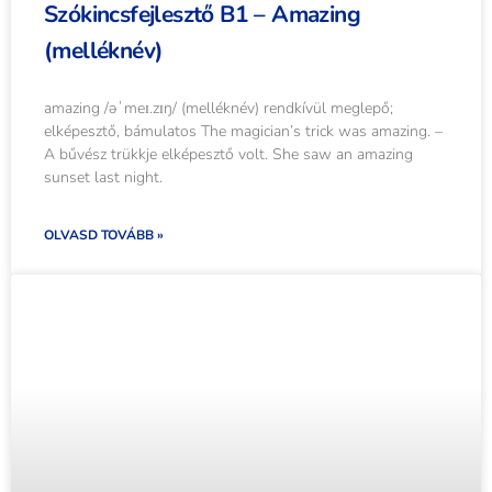
Szókincsfejlesztő B1 – Amazing
(melléknév)
amazing /əˈmeɪ.zɪŋ/ (melléknév) rendkívül meglepő;
elképesztő, bámulatos The magician’s trick was amazing. –
A bűvész trükkje elképesztő volt. She saw an amazing
sunset last night.
OLVASD TOVÁBB »