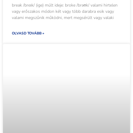
break /breɪk/ (ige) múlt ideje: broke /brəʊk/ valami hirtelen
vagy erőszakos módon két vagy több darabra esik vagy
valami megszűnik működni, mert megsérült vagy valaki
OLVASD TOVÁBB »